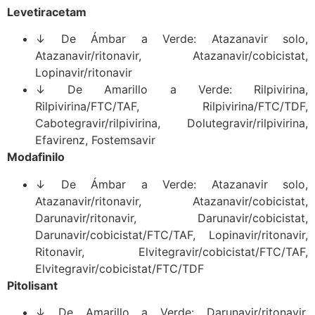
Levetiracetam
↓ De Ámbar a Verde: Atazanavir solo,
Atazanavir/ritonavir, Atazanavir/cobicistat,
Lopinavir/ritonavir
↓ De Amarillo a Verde: Rilpivirina,
Rilpivirina/FTC/TAF, Rilpivirina/FTC/TDF,
Cabotegravir/rilpivirina, Dolutegravir/rilpivirina,
Efavirenz, Fostemsavir
Modafinilo
↓ De Ámbar a Verde: Atazanavir solo,
Atazanavir/ritonavir, Atazanavir/cobicistat,
Darunavir/ritonavir, Darunavir/cobicistat,
Darunavir/cobicistat/FTC/TAF, Lopinavir/ritonavir,
Ritonavir, Elvitegravir/cobicistat/FTC/TAF,
Elvitegravir/cobicistat/FTC/TDF
Pitolisant
↓ De Amarillo a Verde: Darunavir/ritonavir,